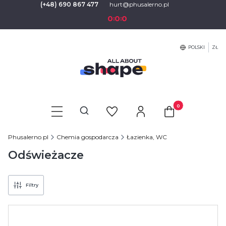
(+48) 690 867 477
hurt@phusalerno.pl
0
0
0
:
:
POLSKI
ZŁ
Produkty w koszyku
Otwórz wyszukiwarkę
Phusalerno.pl
Chemia gospodarcza
Łazienka, WC
Odświeżacze
Filtry