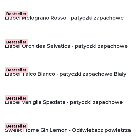
Bestseller
Liabel Melograno Rosso - patyczki zapachowe
Czerwony Granat (50 ml)
Bestseller
Liabel Orchidea Selvatica - patyczki zapachowe
Dzika Orchidea (50 ml)
Bestseller
Liabel Talco Bianco - patyczki zapachowe Biały
Talk (50 ml)
Bestseller
Liabel Vaniglia Speziata - patyczki zapachowe
Przyprawiona Wanilia (50 ml)
Bestseller
Sweet Home Gin Lemon - Odświeżacz powietrza
z patyczkami (100 ml)