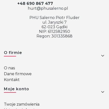
+48 690 867 477
hurt@phusalerno.pl
PHU Salerno Piotr Fluder
ul. Jaryszki 7
62-023 Gądki
NIP: 6112582950
Regon: 301335868
Linki w stopce
O firmie
O nas
Dane firmowe
Kontakt
Moje konto
Twoje zamówienia