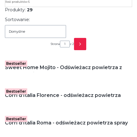
Ilość produktów 6
Produkty:
29
Lista produktów
Sortowanie:
Domyślne
Strona
z 2
Następne produkty
Bestseller
Sweet Home Mojito - Odświeżacz powietrza z
patyczkami (100 ml)
Bestseller
Corri d'Italia Florence - odświeżacz powietrza
spray (400 ml)
Bestseller
Corri d'Italia Roma - odświeżacz powietrza spray
(400 ml)