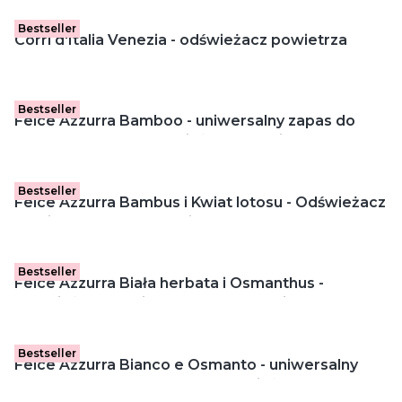
Bestseller
Corri d'Italia Venezia - odświeżacz powietrza
spray (400 ml)
Bestseller
Felce Azzurra Bamboo - uniwersalny zapas do
automatycznego odświeżacza powietrza (250 ml)
Bestseller
Felce Azzurra Bambus i Kwiat lotosu - Odświeżacz
powietrza z patyczkami (120 ml)
Bestseller
Felce Azzurra Biała herbata i Osmanthus -
Odświeżacz powietrza z patyczkami (120 ml)
Bestseller
Felce Azzurra Bianco e Osmanto - uniwersalny
zapas do automatycznego odświeżacza