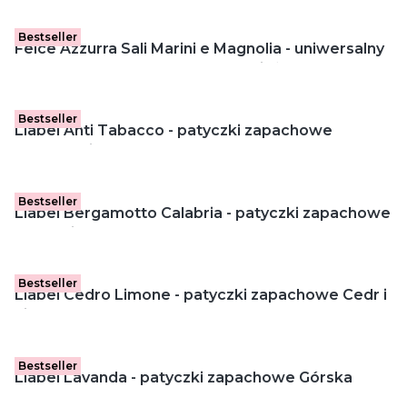
Bestseller
Felce Azzurra Sali Marini e Magnolia - uniwersalny
zapas do automatycznego odświeżacza
powietrza (250 ml)
Bestseller
Liabel Anti Tabacco - patyczki zapachowe
Antytytoniowe (50 ml)
Bestseller
Liabel Bergamotto Calabria - patyczki zapachowe
Kalabryjska Bergamotka (50 ml)
Bestseller
Liabel Cedro Limone - patyczki zapachowe Cedr i
Limonka (50 ml)
Bestseller
Liabel Lavanda - patyczki zapachowe Górska
Lawenda (50 ml)