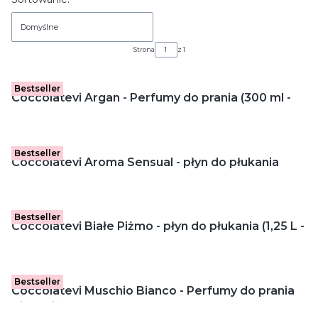
Lista produktów
Domyślne
Strona
z 1
Bestseller
Coccolatevi Argan - Perfumy do prania (300 ml -
48 p)
Bestseller
Coccolatevi Aroma Sensual - płyn do płukania
(1,25 L - 50 p)
Bestseller
Coccolatevi Białe Piżmo - płyn do płukania (1,25 L -
50 p)
Bestseller
Coccolatevi Muschio Bianco - Perfumy do prania
Białe Piżmo (300 ml - 48 p)