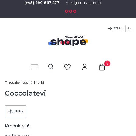
(+48) 690 867 477
hurt@phusalerno.pl
0
0
0
:
:
POLSKI
ZŁ
Produkty w koszyku
Otwórz wyszukiwarkę
Phusalerno.pl
Marki
Coccolatevi
Filtry
Produkty:
6
Sortowanie: