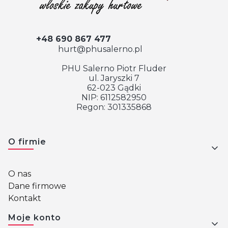
+48 690 867 477
hurt@phusalerno.pl
PHU Salerno Piotr Fluder
ul. Jaryszki 7
62-023 Gądki
NIP: 6112582950
Regon: 301335868
Linki w stopce
O firmie
O nas
Dane firmowe
Kontakt
Moje konto