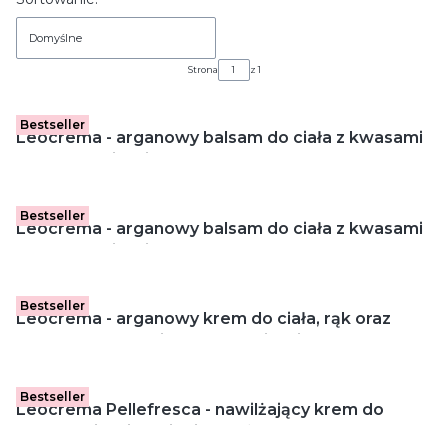
Lista produktów
Domyślne
Strona
z 1
Bestseller
Leocrema - arganowy balsam do ciała z kwasami
omega 3, wit. E i A (250 ml)
Bestseller
Leocrema - arganowy balsam do ciała z kwasami
omega 3, wit. E i A (400 ml)
Bestseller
Leocrema - arganowy krem do ciała, rąk oraz
twarzy z kwasami omega 3, wit. E i A (150 ml)
Bestseller
Leocrema Pellefresca - nawilżający krem do
skóry z wit. E i wyciągiem ryżowym (150 ml)