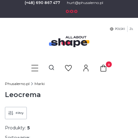
(+48) 690 867 477
hurt@phusalerno.pl
0
0
0
:
:
POLSKI
ZŁ
Produkty w koszyku
Otwórz wyszukiwarkę
Phusalerno.pl
Marki
Leocrema
Filtry
Produkty:
5
Sortowanie: