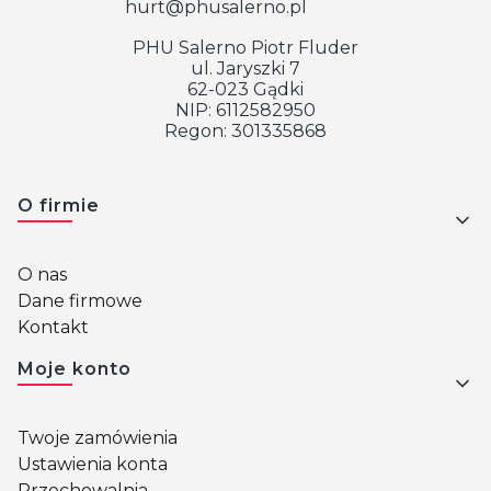
hurt@phusalerno.pl
PHU Salerno Piotr Fluder
ul. Jaryszki 7
62-023 Gądki
NIP: 6112582950
Regon: 301335868
Linki w stopce
O firmie
O nas
Dane firmowe
Kontakt
Moje konto
Twoje zamówienia
Ustawienia konta
Przechowalnia