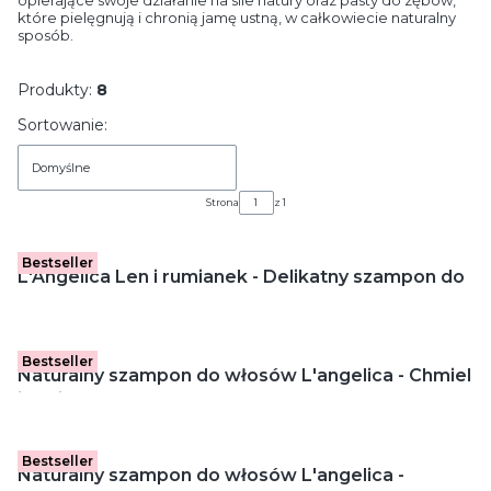
opierające swoje działanie na sile natury oraz pasty do zębów,
które pielęgnują i chronią jamę ustną, w całkowiecie naturalny
sposób.
Produkty:
8
Lista produktów
Sortowanie:
Domyślne
Strona
z 1
Bestseller
L'Angelica Len i rumianek - Delikatny szampon do
włosów (250 ml)
Bestseller
Naturalny szampon do włosów L'angelica - Chmiel
i nasiona prosa
Bestseller
Naturalny szampon do włosów L'angelica -