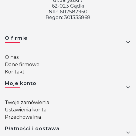
ul. Jaryszki 7
62-023 Gądki
NIP: 6112582950
Regon: 301335868
Linki w stopce
O firmie
O nas
Dane firmowe
Kontakt
Moje konto
Twoje zamówienia
Ustawienia konta
Przechowalnia
Płatności i dostawa