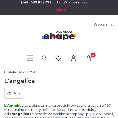
(+48) 690 867 477
hurt@phusalerno.pl
0
0
0
:
:
POLSKI
ZŁ
Produkty w koszyku
Otwórz wyszukiwarkę
Phusalerno.pl
Marki
L'angelica
Filtry
L'Angelica
to zielarska marka produktów zawierających w 100
% naturalne ekstrakty roślinne. Sztandarowe produkty
od
L'Angelica
to przede wszystkim szampony i płyny do kąpieli,