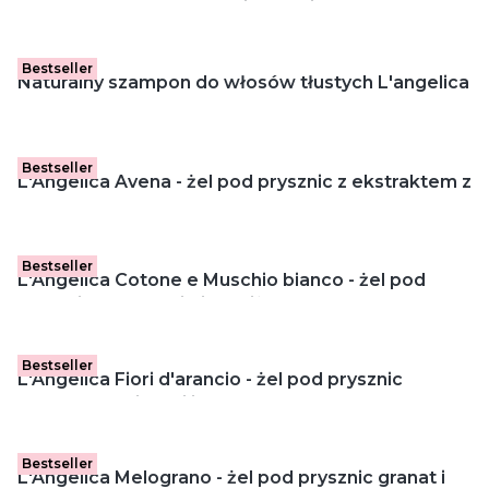
Mleczko pszczele oraz oliwa z oliwek (250 ml)
Bestseller
Naturalny szampon do włosów tłustych L'angelica
Bestseller
L'Angelica Avena - żel pod prysznic z ekstraktem z
owsa (500 ml)
Bestseller
L'Angelica Cotone e Muschio bianco - żel pod
prysznic bawełna i białe piżmo (500 ml)
Bestseller
L'Angelica Fiori d'arancio - żel pod prysznic
pomarańcza i wanilia (500 ml)
Bestseller
L'Angelica Melograno - żel pod prysznic granat i