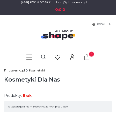
(+48) 690 867 477
hurt@phusalerno.pl
0
0
0
:
:
POLSKI
ZŁ
Produkty w koszyku
Otwórz wyszukiwarkę
Phusalerno.pl
Kosmetyki
Kosmetyki Dla Nas
Produkty:
Brak
Lista produktów
W tej kategorii nie ma obecnie żadnych produktów