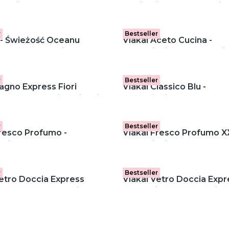
tuki)
wybielający żel do WC i 
łazienkowej (700 ml)
r
Bestseller
anu
Viakal Aceto Cucina -
jący żel do WC i armatury
odkamieniacz do kuchni
owej
sprayu (470 ml)
r
Bestseller
agno Express Fiori
Viakal Classico Blu -
 - płyn do mycia łazienki
odkamieniacz w sprayu (
 (470 ml)
r
Bestseller
Fresco Profumo -
Viakal Fresco Profumo X
niacz w sprayu (470 ml)
odkamieniacz w sprayu (
r
Bestseller
Vetro Doccia Express
Viakal Vetro Doccia Expre
anco - płyn do mycia
Eleganti - płyn do mycia 
rysznicowych w sprayu
prysznicowych w sprayu 