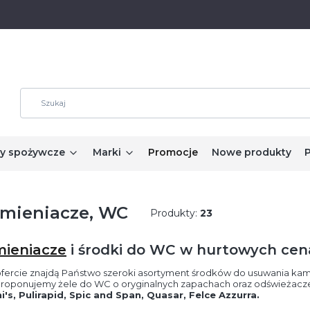
y spożywcze
Marki
Promocje
Nowe produkty
mieniacze, WC
Produkty:
23
ieniacze
i środki do WC w hurtowych cen
ofercie znajdą Państwo szeroki asortyment środków do usuwania kami
roponujemy żele do WC o oryginalnych zapachach oraz odświeżacze
i's, Pulirapid, Spic and Span, Quasar, Felce Azzurra.