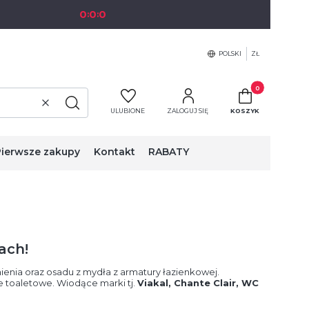
0
0
0
:
:
POLSKI
ZŁ
Produkty w koszy
Wyczyść
Szukaj
ULUBIONE
ZALOGUJ SIĘ
KOSZYK
Pierwsze zakupy
Kontakt
RABATY
ach!
enia oraz osadu z mydła z armatury łazienkowej.
 toaletowe. Wiodące marki tj.
Viakal, Chante Clair, WC