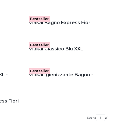
armatury
wybielający żel do WC i armatury
łazienkowej
Bestseller
Viakal Bagno Express Fiori
 w
Eleganti - odkamieniacz w sprayu
(800 ml)
Bestseller
Viakal Classico Blu XXL -
470 ml)
odkamieniacz w sprayu (800 ml)
Bestseller
XL -
Viakal Igienizzante Bagno -
800 ml)
odkamieniacz w sprayu (470 ml)
ss Fiori
kabin
(470 ml)
Strona
z 1