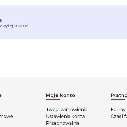
a
powyżej 3000 zł
w stopce
e
Moje konto
Płatno
Twoje zamówienia
Formy 
rmowe
Ustawienia konta
Czas i
Przechowalnia