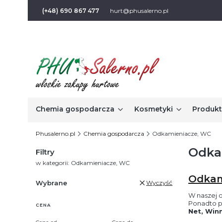
(+48) 690 867 477
hurt@phusalerno.pl
Chemia gospodarcza
Kosmetyki
Produkt
Phusalerno.pl
Chemia gospodarcza
Odkamieniacze, WC
Odka
Filtry
w kategorii: Odkamieniacze, WC
Odkam
Wybrane
Wyczyść
W naszej 
Ponadto p
CENA
Net, Winn