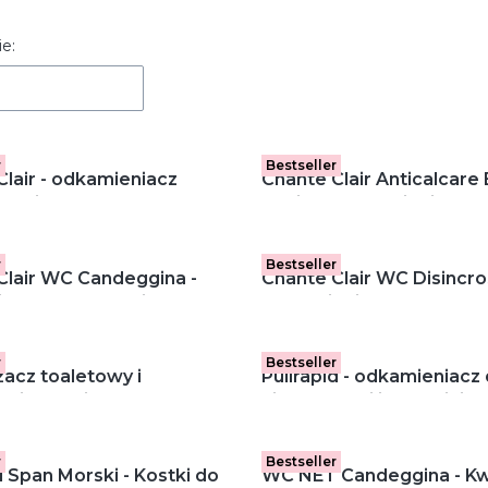
 produktów
e:
r
Bestseller
Clair - odkamieniacz
Chante Clair Anticalcare 
 zaciekom (625 ml)
Rapido - odkamieniacz (6
r
Bestseller
Clair WC Candeggina -
Chante Clair WC Disincro
acz do toalet, pianka
Odkamieniacz do toalet,
(625 ml)
r
Bestseller
acz toaletowy i
Pulirapid - odkamieniacz 
niacz Spic and Span
nierdzewnej i ceramiki (7
WC - 4 sztuki
r
Bestseller
 Span Morski - Kostki do
WC NET Candeggina - K