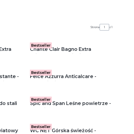
Strona
z 1
Bestseller
Extra
Chante Clair Bagno Extra
25 ml)
Brillante - odkamieniacz w
sprayu (625 ml)
Bestseller
stante -
Felce Azzurra Anticalcare -
 pianka
odkamieniacz w sprayu (750 ml)
Bestseller
do stali
Spic and Span Leśne powietrze -
50 ml)
Odświeżacz toaletowy w kostce
(4 szt.)
Bestseller
wiatowy
WC NET Górska świeżość -