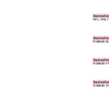
WC (4 sz
Bestselle
WC NET- Świeżość Oce
wybiela
łazienk
Bestselle
Viakal B
Eleganti
w sprayu
Bestselle
Viakal 
odkamie
Bestselle
Viakal 
Fiore Bi
kabin p
(800 ml)