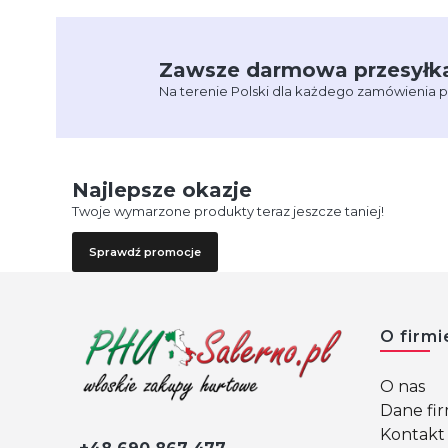
Zawsze darmowa przesyłk
Na terenie Polski dla każdego zamówienia 
Najlepsze okazje
Twoje wymarzone produkty teraz jeszcze taniej!
Sprawdź promocje
Linki 
O firmi
O nas
Dane fi
Kontakt